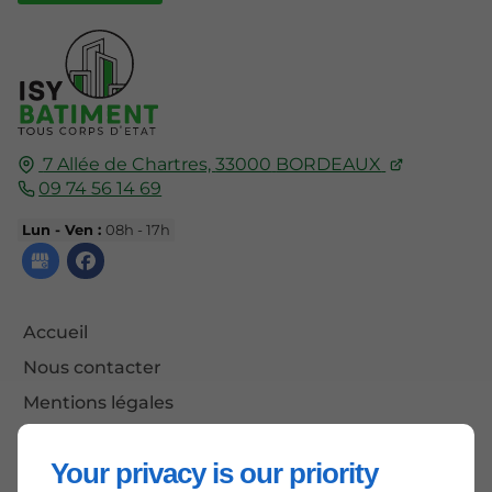
7 Allée de Chartres,
33000
BORDEAUX
09 74 56 14 69
Lun - Ven :
08h - 17h
Accueil
Nous contacter
Mentions légales
Plan du site
Your privacy is our priority